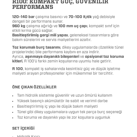
R100: KOMPAKT GÜÇ, GÜVENİLİR
PERFORMANS
120–140 bar
çalışma basıncı ve
70–100 lt/dk
yağ debisiyle
dengeli bir performans sunar.
960 kg
çalışma ağırlığı ve
100 mm uç çapı
, kompakt sınıf için
etkili kırma gücü sağlar.
Basitleştirilmiş gergi mili yapısı
, geleneksel tasarımlara göre
bakım sürelerini ve servis maliyetlerini azaltır.
Toz korumalı burç tasarımı
, dikey uygulamalarda (özellikle tünel
projelerinde) bile performans kaybını en aza indirir.
Ayrıca,
aşınmaya dayanıklı bileşenleri
ve
opsiyonel toz koruma
kitleri
, R 100’ü farklı zemin koşullarına uyumlu hale getirir.
R 100
, kompakt iş sahalarında kesintisiz güç ve düşük işletme
maliyeti arayan profesyoneller için mükemmel bir tercihtir.
ÖNE ÇIKAN ÖZELLİKLER
Tam hidrolik sistemle güvenilir ve uzun ömürlü kullanım
Yüksek basınçlı akümülatör ile sabit ve verimli darbe
Basitleştirilmiş iç yapı ile düşük bakım maliyeti
Tünel gibi dikey uygulamalara uygun tek parça burç seçeneği
Toz koruma ve dayanıklı yapı ile zor koşullara uygunluk
SET İÇERİĞİ
Hidrolik Kırıcı