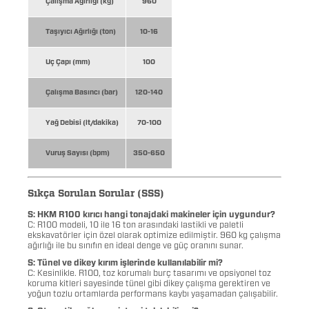
Çalışma Ağırlığı (kg)
960
Taşıyıcı Ağırlığı (ton)
10-16
Uç Çapı (mm)
100
Çalışma Basıncı (bar)
120-140
Yağ Debisi (lt/dakika)
70-100
Vuruş Sayısı (bpm)
350-650
Sıkça Sorulan Sorular (SSS)
S: HKM R100 kırıcı hangi tonajdaki makineler için uygundur?
C: R100 modeli, 10 ile 16 ton arasındaki lastikli ve paletli
ekskavatörler için özel olarak optimize edilmiştir. 960 kg çalışma
ağırlığı ile bu sınıfın en ideal denge ve güç oranını sunar.
S: Tünel ve dikey kırım işlerinde kullanılabilir mi?
C: Kesinlikle. R100, toz korumalı burç tasarımı ve opsiyonel toz
koruma kitleri sayesinde tünel gibi dikey çalışma gerektiren ve
yoğun tozlu ortamlarda performans kaybı yaşamadan çalışabilir.