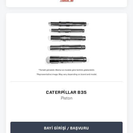
Teklif al
CATERPILLAR B35
Piston
BAYİ GİRİŞİ / BAŞVURU