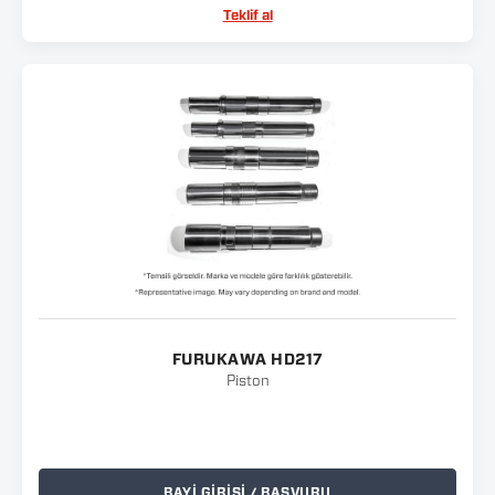
Teklif al
FURUKAWA HD217
Piston
BAYİ GİRİŞİ / BAŞVURU