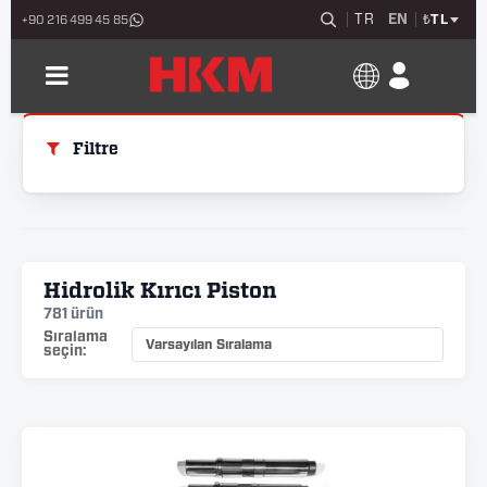
TR
EN
₺
TL
+90 216 499 45 85
Filtre
Hidrolik Kırıcı Piston
781 ürün
Sıralama
seçin: