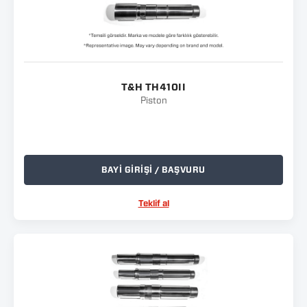
T&H TH410II
Piston
BAYİ GİRİŞİ / BAŞVURU
Teklif al