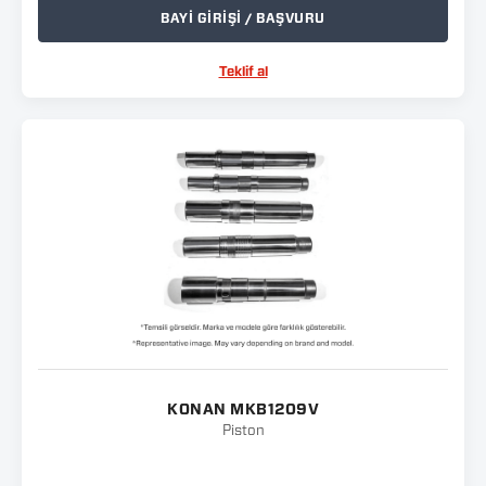
BAYİ GİRİŞİ / BAŞVURU
Teklif al
KONAN MKB1209V
Piston