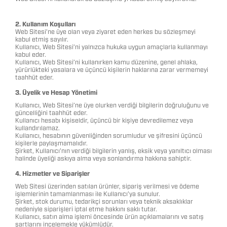
2. Kullanım Koşulları
Web Sitesi’ne üye olan veya ziyaret eden herkes bu sözleşmeyi
kabul etmiş sayılır.
Kullanıcı, Web Sitesi’ni yalnızca hukuka uygun amaçlarla kullanmayı
kabul eder.
Kullanıcı, Web Sitesi’ni kullanırken kamu düzenine, genel ahlaka,
yürürlükteki yasalara ve üçüncü kişilerin haklarına zarar vermemeyi
taahhüt eder.
3. Üyelik ve Hesap Yönetimi
Kullanıcı, Web Sitesi’ne üye olurken verdiği bilgilerin doğruluğunu ve
güncelliğini taahhüt eder.
Kullanıcı hesabı kişiseldir, üçüncü bir kişiye devredilemez veya
kullandırılamaz.
Kullanıcı, hesabının güvenliğinden sorumludur ve şifresini üçüncü
kişilerle paylaşmamalıdır.
Şirket, Kullanıcı’nın verdiği bilgilerin yanlış, eksik veya yanıltıcı olması
halinde üyeliği askıya alma veya sonlandırma hakkına sahiptir.
4. Hizmetler ve Siparişler
Web Sitesi üzerinden satılan ürünler, sipariş verilmesi ve ödeme
işlemlerinin tamamlanması ile Kullanıcı’ya sunulur.
Şirket, stok durumu, tedarikçi sorunları veya teknik aksaklıklar
nedeniyle siparişleri iptal etme hakkını saklı tutar.
Kullanıcı, satın alma işlemi öncesinde ürün açıklamalarını ve satış
şartlarını incelemekle yükümlüdür.