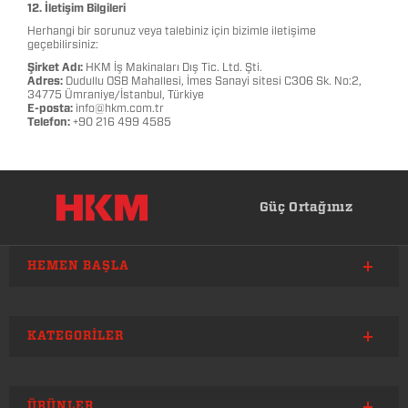
12. İletişim Bilgileri
Herhangi bir sorunuz veya talebiniz için bizimle iletişime
geçebilirsiniz:
Şirket Adı:
HKM İş Makinaları Dış Tic. Ltd. Şti.
Adres:
Dudullu OSB Mahallesi, İmes Sanayi sitesi C306 Sk. No:2,
34775 Ümraniye/İstanbul, Türkiye
E-posta:
info@hkm.com.tr
Telefon:
+90 216 499 4585
Güç Ortağınız
HEMEN BAŞLA
KATEGORILER
ÜRÜNLER