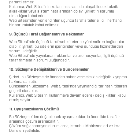
garanti etmez.
Kullanıcı, Web Sitesi’nin kullanımı sırasında oluşabilecek teknik
aksaklıklar veya sistem hatalarından dolayı Şirket’in sorumlu
olmadığını kabul eder.
Web Sitesi’nden yönlendirilen üçüncü taraf sitelerle ilgili herhangi
bir sorumluluk kabul edilmez.
9. Üçüncü Taraf Bağlantıları ve Reklamlar
Web Sitesi’nde üçüncü taraf web sitelerine yönlendiren bağlantılar
olabilir. Şirket, bu sitelerin içeriğinden veya sunduğu hizmetlerden
sorumlu değildir.
Web Sitesi’nde yayınlanan reklamlar ve promosyonlar, ilgili üçüncü
taraf firmaların sorumluluğundadır.
10. Sözleşme Değişiklikleri ve Güncellemeler
Şirket, bu Sözleşme’de önceden haber vermeksizin değişiklik yapma
hakkına sahiptir.
Güncellenen Sözleşme, Web Sitesi’nde yayınlandığı tarihten itibaren
geçerli olacaktır.
Kullanıcı, Web Sitesi’ni kullanmaya devam ederek değişiklikleri kabul
etmiş sayılır.
11. Uyuşmazlıkların Çözümü
Bu Sözleşme’den doğabilecek uyuşmazlıklarda öncelikle taraflar
arasında çözüm aranacaktır.
Çözüm sağlanamayan durumlarda, İstanbul Mahkemeleri ve İcra
Daireleri yetkilidir.