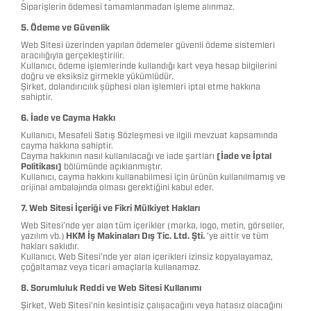
Siparişlerin ödemesi tamamlanmadan işleme alınmaz.
5. Ödeme ve Güvenlik
Web Sitesi üzerinden yapılan ödemeler güvenli ödeme sistemleri
aracılığıyla gerçekleştirilir.
Kullanıcı, ödeme işlemlerinde kullandığı kart veya hesap bilgilerini
doğru ve eksiksiz girmekle yükümlüdür.
Şirket, dolandırıcılık şüphesi olan işlemleri iptal etme hakkına
sahiptir.
6. İade ve Cayma Hakkı
Kullanıcı, Mesafeli Satış Sözleşmesi ve ilgili mevzuat kapsamında
cayma hakkına sahiptir.
Cayma hakkının nasıl kullanılacağı ve iade şartları
[İade ve İptal
Politikası]
bölümünde açıklanmıştır.
Kullanıcı, cayma hakkını kullanabilmesi için ürünün kullanılmamış ve
orijinal ambalajında olması gerektiğini kabul eder.
7. Web Sitesi İçeriği ve Fikri Mülkiyet Hakları
Web Sitesi’nde yer alan tüm içerikler (marka, logo, metin, görseller,
yazılım vb.)
HKM İş Makinaları Dış Tic. Ltd. Şti.
’ye aittir ve tüm
hakları saklıdır.
Kullanıcı, Web Sitesi’nde yer alan içerikleri izinsiz kopyalayamaz,
çoğaltamaz veya ticari amaçlarla kullanamaz.
8. Sorumluluk Reddi ve Web Sitesi Kullanımı
Şirket, Web Sitesi’nin kesintisiz çalışacağını veya hatasız olacağını