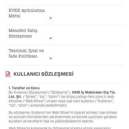
KVKK Aydınlatma
Metni
Mesafeli Satış
Sözleşmesi
Teslimat, İptal ve
İade Politikası
KULLANICI SÖZLEŞMESI
1. Taraflar ve Konu
Bu Kullanıcı Sözleşmesi (“Sözleşme”),
HKM İş Makinaları Dış Tic.
Ltd. Şti.
(“Şirket”, “biz”, “bizim”) ile
https://shop-hkm.com.tr
web
sitesine (“Web Sitesi”) erişen veya üye olan kullanıcı (“Kullanıcı”,
“siz”, “sizin”) arasında akdedilmiştir.
Bu sözleşme, Kullanıcı’nın Web Sitesi’ni ziyaret etmesi, üye olması
ve sunulan hizmetlerden yararlanması sırasında uyulması gereken
kuralları ve tarafların hak ve yükümlülüklerini belirler.
Web Sitesi’ni kullanarak bu Sözleşme’yi kabul etmiş sayılırsınız.