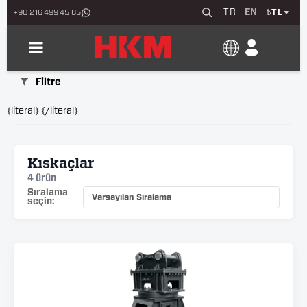
TR
EN
₺
TL
+90 216 499 45 85
Filtre
{literal}
{/literal}
Kıskaçlar
4 ürün
Sıralama
seçin: