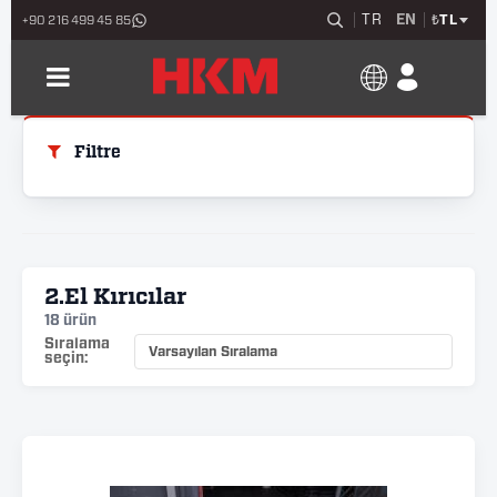
TR
EN
₺
TL
+90 216 499 45 85
Filtre
2.El Kırıcılar
18 ürün
Sıralama
seçin: