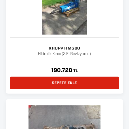
KRUPP HM580
Hidrolik Kırıcı (2.El Revizyonlu)
190.720
TL
SEPETE EKLE