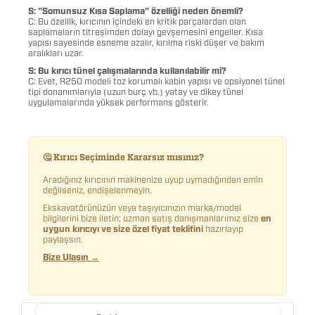
S: "Somunsuz Kısa Saplama" özelliği neden önemli?
C: Bu özellik, kırıcının içindeki en kritik parçalardan olan
saplamaların titreşimden dolayı gevşemesini engeller. Kısa
yapısı sayesinde esneme azalır, kırılma riski düşer ve bakım
aralıkları uzar.
S: Bu kırıcı tünel çalışmalarında kullanılabilir mi?
C: Evet, R250 modeli toz korumalı kabin yapısı ve opsiyonel tünel
tipi donanımlarıyla (uzun burç vb.) yatay ve dikey tünel
uygulamalarında yüksek performans gösterir.
🤔 Kırıcı Seçiminde Kararsız mısınız?
Aradığınız kırıcının makinenize uyup uymadığından emin
değilseniz, endişelenmeyin.
Ekskavatörünüzün veya taşıyıcınızın marka/model
bilgilerini bize iletin; uzman satış danışmanlarımız size
en
uygun kırıcıyı ve size özel fiyat teklifini
hazırlayıp
paylaşsın.
Bize Ulaşın →