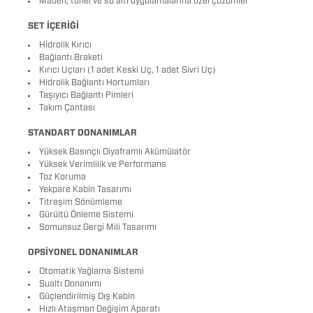
Maden, tünel ve su altı uygulamalarına özel çözümler
SET İÇERİĞİ
Hidrolik Kırıcı
Bağlantı Braketi
Kırıcı Uçları (1 adet Keski Uç, 1 adet Sivri Uç)
Hidrolik Bağlantı Hortumları
Taşıyıcı Bağlantı Pimleri
Takım Çantası
STANDART DONANIMLAR
Yüksek Basınçlı Diyaframlı Akümülatör
Yüksek Verimlilik ve Performans
Toz Koruma
Yekpare Kabin Tasarımı
Titreşim Sönümleme
Gürültü Önleme Sistemi
Somunsuz Gergi Mili Tasarımı
OPSİYONEL DONANIMLAR
Otomatik Yağlama Sistemi
Sualtı Donanımı
Güçlendirilmiş Dış Kabin
Hızlı Ataşman Değişim Aparatı