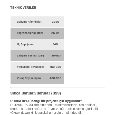
TEKNİK VERİLER
Çalışma Ağırlığı (kg)
2250
Taşıyıcı Ağırlığı (ton)
25-34
Uç Çapı (mm)
140
Çalışma Basıncı (bar)
130-150
Yağ Debisi (lt/dakika)
160-230
Vuruş Sayısı (bpm)
400-550
Sıkça Sorulan Sorular (SSS)
S: HKM R250 hangi tür projeler için uygundur?
C: R250, 25-34 ton sınıfındaki ekskavatörlerle; taş ocakları,
maden sahaları, yoğun hafriyat ve ağır beton kırma işleri gibi
yüksek dayanıklılık gerektiren projeler için idealdir.