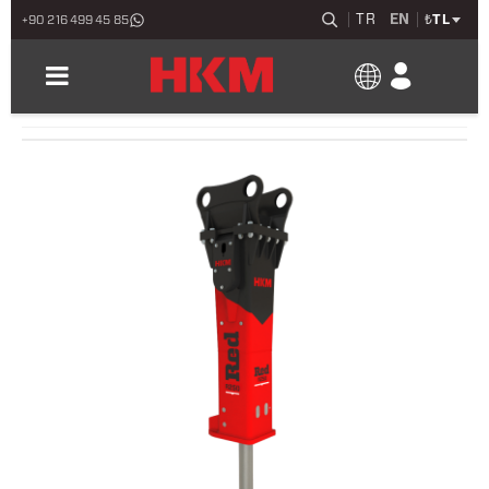
TR
EN
₺
TL
+90 216 499 45 85