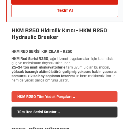
Teklif Al
HKM R250 Hidrolik Kırıcı - HKM R250
Hydraulic Breaker
HKM RED SERİSİ KIRICILAR – R250
HKM Red Serisi R250
, ağır hizmet uygulamaları için kesintisiz
güç ve maksimum dayanıklılık sunar.
25–34 ton sınıfı ekskavatörlerle
tam uyumlu olan bu model,
yüksek basınçlı akümülatörü
,
gelişmiş yekpare kabin yapısı
ve
somunsuz kısa boy saplama tasarımı
ile hem makinenizi korur
hem de yedek parça ömrünü uzatır.
HKM R250 Tüm Yedek Parçaları →
Tüm Red Serisi Kırıcılar →