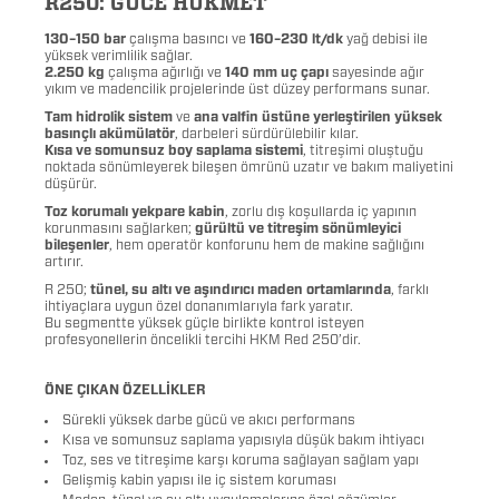
R250: GÜCE HÜKMET
130–150 bar
çalışma basıncı ve
160–230 lt/dk
yağ debisi ile
yüksek verimlilik sağlar.
2.250 kg
çalışma ağırlığı ve
140 mm uç çapı
sayesinde ağır
yıkım ve madencilik projelerinde üst düzey performans sunar.
Tam hidrolik sistem
ve
ana valfin üstüne yerleştirilen yüksek
basınçlı akümülatör
, darbeleri sürdürülebilir kılar.
Kısa ve somunsuz boy saplama sistemi
, titreşimi oluştuğu
noktada sönümleyerek bileşen ömrünü uzatır ve bakım maliyetini
düşürür.
Toz korumalı yekpare kabin
, zorlu dış koşullarda iç yapının
korunmasını sağlarken;
gürültü ve titreşim sönümleyici
bileşenler
, hem operatör konforunu hem de makine sağlığını
artırır.
R 250;
tünel, su altı ve aşındırıcı maden ortamlarında
, farklı
ihtiyaçlara uygun özel donanımlarıyla fark yaratır.
Bu segmentte yüksek güçle birlikte kontrol isteyen
profesyonellerin öncelikli tercihi HKM Red 250’dir.
ÖNE ÇIKAN ÖZELLİKLER
Sürekli yüksek darbe gücü ve akıcı performans
Kısa ve somunsuz saplama yapısıyla düşük bakım ihtiyacı
Toz, ses ve titreşime karşı koruma sağlayan sağlam yapı
Gelişmiş kabin yapısı ile iç sistem koruması