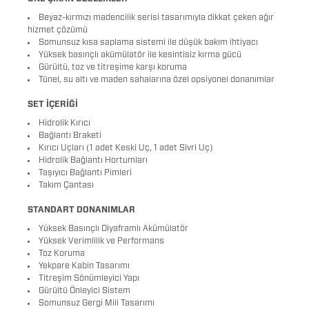
Beyaz-kırmızı madencilik serisi tasarımıyla dikkat çeken ağır
hizmet çözümü
Somunsuz kısa saplama sistemi ile düşük bakım ihtiyacı
Yüksek basınçlı akümülatör ile kesintisiz kırma gücü
Gürültü, toz ve titreşime karşı koruma
Tünel, su altı ve maden sahalarına özel opsiyonel donanımlar
SET İÇERİĞİ
Hidrolik Kırıcı
Bağlantı Braketi
Kırıcı Uçları (1 adet Keski Uç, 1 adet Sivri Uç)
Hidrolik Bağlantı Hortumları
Taşıyıcı Bağlantı Pimleri
Takım Çantası
STANDART DONANIMLAR
Yüksek Basınçlı Diyaframlı Akümülatör
Yüksek Verimlilik ve Performans
Toz Koruma
Yekpare Kabin Tasarımı
Titreşim Sönümleyici Yapı
Gürültü Önleyici Sistem
Somunsuz Gergi Mili Tasarımı