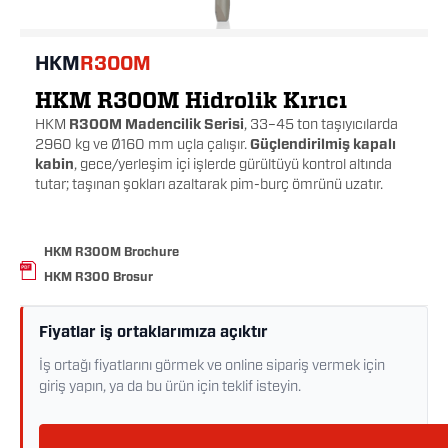
HKM
R300M
HKM R300M Hidrolik Kırıcı
HKM
R300M Madencilik Serisi
, 33–45 ton taşıyıcılarda
2960 kg ve Ø160 mm uçla çalışır.
Güçlendirilmiş kapalı
kabin
, gece/yerleşim içi işlerde gürültüyü kontrol altında
tutar; taşınan şokları azaltarak pim-burç ömrünü uzatır.
HKM R300M Brochure
HKM R300 Brosur
Fiyatlar iş ortaklarımıza açıktır
İş ortağı fiyatlarını görmek ve online sipariş vermek için
giriş yapın, ya da bu ürün için teklif isteyin.