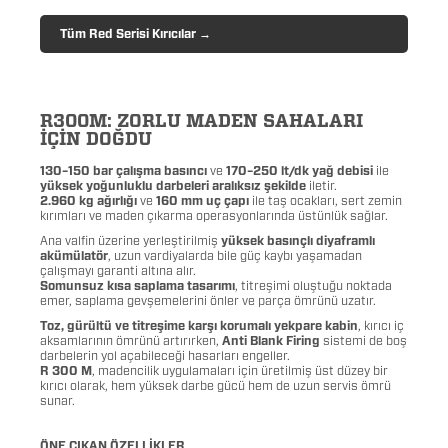
Tüm Red Serisi Kırıcılar →
R300M: ZORLU MADEN SAHALARI
İÇİN DOĞDU
130–150 bar çalışma basıncı
ve
170–250 lt/dk yağ debisi
ile
yüksek yoğunluklu darbeleri aralıksız şekilde
iletir.
2.960 kg ağırlığı
ve
160 mm uç çapı
ile taş ocakları, sert zemin
kırımları ve maden çıkarma operasyonlarında üstünlük sağlar.
Ana valfin üzerine yerleştirilmiş
yüksek basınçlı diyaframlı
akümülatör
, uzun vardiyalarda bile güç kaybı yaşamadan
çalışmayı garanti altına alır.
Somunsuz kısa saplama tasarımı
, titreşimi oluştuğu noktada
emer, saplama gevşemelerini önler ve parça ömrünü uzatır.
Toz, gürültü ve titreşime karşı korumalı yekpare kabin
, kırıcı iç
aksamlarının ömrünü artırırken,
Anti Blank Firing
sistemi de boş
darbelerin yol açabileceği hasarları engeller.
R 300 M
, madencilik uygulamaları için üretilmiş üst düzey bir
kırıcı olarak, hem yüksek darbe gücü hem de uzun servis ömrü
sunar.
ÖNE ÇIKAN ÖZELLİKLER