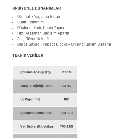
OPSİYONEL DONANIMLAR
Otomatik Yağlama Sistemi
Sualtı Donanımı
Güçlendirilmiş Kabin Yapısı
Hızlı Ataşman Değişim Aparatı
Akış Güvenlik Valfi
Darbe Sayacı (Impact Clock) – Önleyici Bakım Sistemi
TEKNİK VERİLER
Çalışma Ağırlığı (kg)
2960
Taşıyıcı Ağırlığı (ton)
33-45
Uç Çapı (mm)
160
Çalışma Basıncı (bar)
130-150
Yağ Debisi (lt/dakika)
170-250