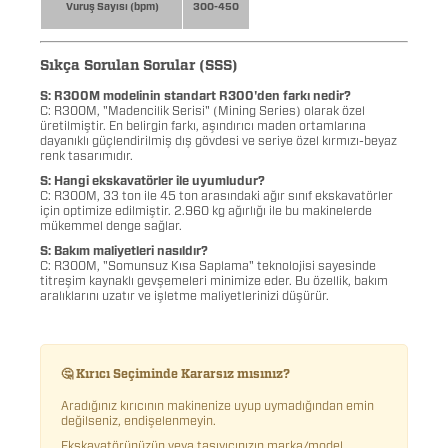
Vuruş Sayısı (bpm)
300-450
Sıkça Sorulan Sorular (SSS)
S: R300M modelinin standart R300'den farkı nedir?
C: R300M, "Madencilik Serisi" (Mining Series) olarak özel
üretilmiştir. En belirgin farkı, aşındırıcı maden ortamlarına
dayanıklı güçlendirilmiş dış gövdesi ve seriye özel kırmızı-beyaz
renk tasarımıdır.
S: Hangi ekskavatörler ile uyumludur?
C: R300M, 33 ton ile 45 ton arasındaki ağır sınıf ekskavatörler
için optimize edilmiştir. 2.960 kg ağırlığı ile bu makinelerde
mükemmel denge sağlar.
S: Bakım maliyetleri nasıldır?
C: R300M, "Somunsuz Kısa Saplama" teknolojisi sayesinde
titreşim kaynaklı gevşemeleri minimize eder. Bu özellik, bakım
aralıklarını uzatır ve işletme maliyetlerinizi düşürür.
🤔 Kırıcı Seçiminde Kararsız mısınız?
Aradığınız kırıcının makinenize uyup uymadığından emin
değilseniz, endişelenmeyin.
Ekskavatörünüzün veya taşıyıcınızın marka/model