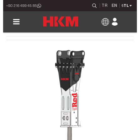
TR
EN
₺
TL
+90 216 499 45 85