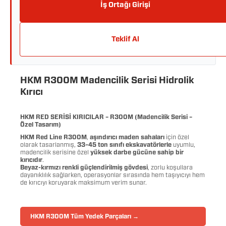
İş Ortağı Girişi
Teklif Al
HKM R300M Madencilik Serisi Hidrolik
Kırıcı
HKM RED SERİSİ KIRICILAR – R300M (Madencilik Serisi –
Özel Tasarım)
HKM Red Line R300M
,
aşındırıcı maden sahaları
için özel
olarak tasarlanmış,
33–45 ton sınıfı ekskavatörlerle
uyumlu,
madencilik serisine özel
yüksek darbe gücüne sahip bir
kırıcıdır
.
Beyaz-kırmızı renkli güçlendirilmiş gövdesi
, zorlu koşullara
dayanıklılık sağlarken, operasyonlar sırasında hem taşıyıcıyı hem
de kırıcıyı koruyarak maksimum verim sunar.
HKM R300M Tüm Yedek Parçaları →