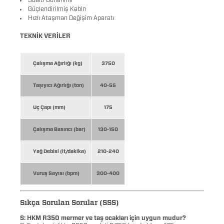
Güçlendirilmiş Kabin
Hızlı Ataşman Değişim Aparatı
TEKNİK VERİLER
Çalışma Ağırlığı (kg)
3750
Taşıyıcı Ağırlığı (ton)
40-55
Uç Çapı (mm)
175
Çalışma Basıncı (bar)
130-150
Yağ Debisi (lt/dakika)
210-240
Vuruş Sayısı (bpm)
300-400
Sıkça Sorulan Sorular (SSS)
S: HKM R350 mermer ve taş ocakları için uygun mudur?