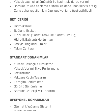
Yüksek basınçlı akümülatör ile kesintisiz darbe verimi
Somunsuz kısa saplama sistemi ile daha uzun servis aralığı
Zorlu saha koşulları için özel opsiyonlarla özelleştirilebilir
SET İÇERİĞİ
Hidrolik Kırıcı
Bağlantı Braketi
Kırıcı Uçları (1 adet Keski Uç, 1 adet Sivri Uç)
Hidrolik Bağlantı Hortumları
Taşıyıcı Bağlantı Pimleri
Takım Çantası
STANDART DONANIMLAR
Yüksek Basınçlı Akümülatör
Yüksek Verimlilik ve Performans
Toz Koruma
Yekpare Kabin Tasarımı
Titreşim Sönümleme
Gürültü Sönümleme
Somunsuz Gergi Mili Tasarımı
OPSİYONEL DONANIMLAR
Otomatik Yağlama Sistemi
Sualtı Donanımı