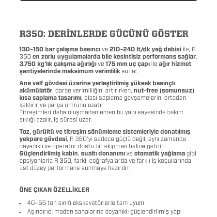
R350: DERİNLERDE GÜCÜNÜ GÖSTER
130–150 bar çalışma basıncı
ve
210–240 lt/dk yağ debisi
ile, R
350
en zorlu uygulamalarda bile kesintisiz performans sağlar
.
3.750 kg’lık çalışma ağırlığı
ve
175 mm uç çapı
ile
ağır hizmet
şantiyelerinde maksimum verimlilik
sunar.
Ana valf gövdesi üzerine yerleştirilmiş yüksek basınçlı
akümülatör
, darbe verimliliğini artırırken,
nut-free (somunsuz)
kısa saplama tasarımı
, olası saplama gevşemelerini ortadan
kaldırır ve parça ömrünü uzatır.
Titreşimleri daha oluşmadan emen bu yapı sayesinde bakım
sıklığı azalır, iş süresi uzar.
Toz, gürültü ve titreşim sönümleme sistemleriyle donatılmış
yekpare gövdesi
, R 350’yi sadece güçlü değil, aynı zamanda
dayanıklı ve operatör dostu bir ekipman haline getirir.
Güçlendirilmiş kabin
,
sualtı donanımı
ve
otomatik yağlama
gibi
opsiyonlarla R 350, farklı coğrafyalarda ve farklı iş koşullarında
üst düzey performans sunmaya hazırdır.
ÖNE ÇIKAN ÖZELLİKLER
40–55 ton sınıfı ekskavatörlerle tam uyum
Aşındırıcı maden sahalarına dayanıklı güçlendirilmiş yapı