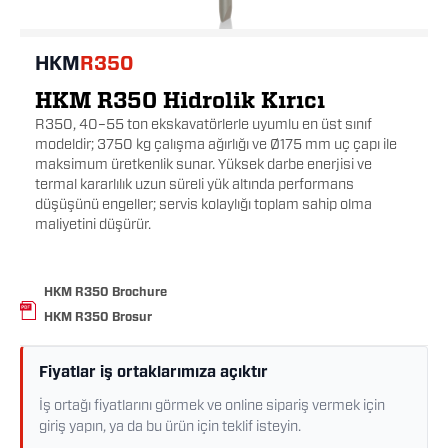
HKM
R350
HKM R350 Hidrolik Kırıcı
R350, 40–55 ton ekskavatörlerle uyumlu en üst sınıf
modeldir; 3750 kg çalışma ağırlığı ve Ø175 mm uç çapı ile
maksimum üretkenlik sunar. Yüksek darbe enerjisi ve
termal kararlılık uzun süreli yük altında performans
düşüşünü engeller; servis kolaylığı toplam sahip olma
maliyetini düşürür.
HKM R350 Brochure
HKM R350 Brosur
Fiyatlar iş ortaklarımıza açıktır
İş ortağı fiyatlarını görmek ve online sipariş vermek için
giriş yapın, ya da bu ürün için teklif isteyin.