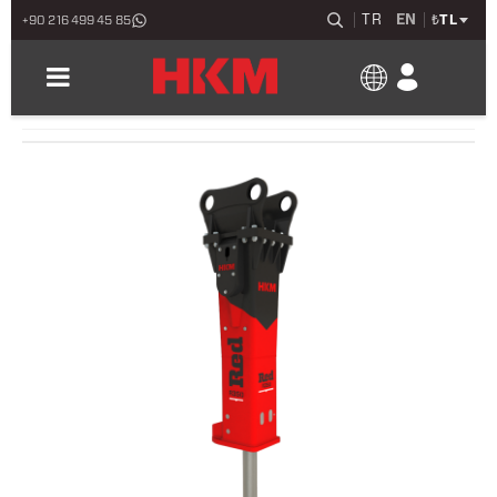
TR
EN
₺
TL
+90 216 499 45 85