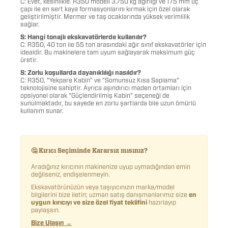
C: Evet, kesinlikle. R350 modeli 3.750 kg ağırlığı ve 175 mm uç
çapı ile en sert kaya formasyonlarını kırmak için özel olarak
geliştirilmiştir. Mermer ve taş ocaklarında yüksek verimlilik
sağlar.
S: Hangi tonajlı ekskavatörlerde kullanılır?
C: R350, 40 ton ile 55 ton arasındaki ağır sınıf ekskavatörler için
idealdir. Bu makinelere tam uyum sağlayarak maksimum güç
üretir.
S: Zorlu koşullarda dayanıklılığı nasıldır?
C: R350, "Yekpare Kabin" ve "Somunsuz Kısa Saplama"
teknolojisine sahiptir. Ayrıca aşındırıcı maden ortamları için
opsiyonel olarak "Güçlendirilmiş Kabin" seçeneği de
sunulmaktadır, bu sayede en zorlu şartlarda bile uzun ömürlü
kullanım sunar.
🤔 Kırıcı Seçiminde Kararsız mısınız?
Aradığınız kırıcının makinenize uyup uymadığından emin
değilseniz, endişelenmeyin.
Ekskavatörünüzün veya taşıyıcınızın marka/model
bilgilerini bize iletin; uzman satış danışmanlarımız size
en
uygun kırıcıyı ve size özel fiyat teklifini
hazırlayıp
paylaşsın.
Bize Ulaşın →