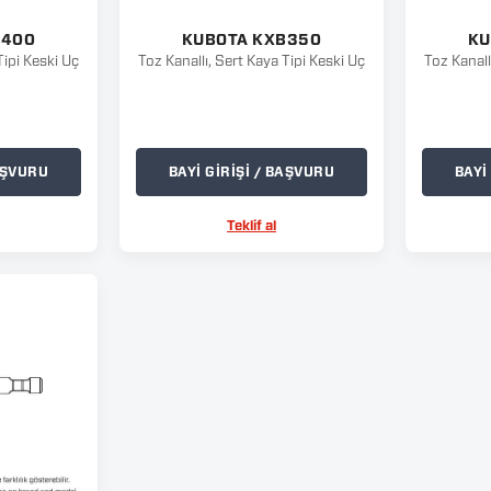
B400
KUBOTA KXB350
KU
Tipi Keski Uç
Toz Kanallı, Sert Kaya Tipi Keski Uç
Toz Kanall
BAŞVURU
BAYİ GİRİŞİ / BAŞVURU
BAYİ
Teklif al