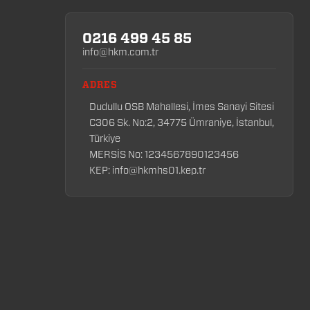
0216 499 45 85
info@hkm.com.tr
ADRES
Dudullu OSB Mahallesi, İmes Sanayi Sitesi
C306 Sk. No:2, 34775 Ümraniye, İstanbul,
Türkiye
MERSİS No: 1234567890123456
KEP: info@hkmhs01.kep.tr