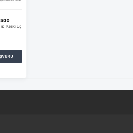
B500
Tipi Keski Uç
BAŞVURU