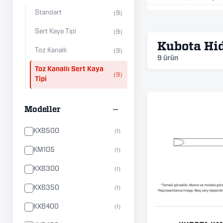
Standart
(9)
Sert Kaya Tipi
(9)
Kubota Hid
Toz Kanallı
(9)
9 ürün
Toz Kanallı Sert Kaya
(9)
Tipi
Modeller
KXB500
(1)
KM105
(1)
KXB300
(1)
KXB350
(1)
KXB400
(1)