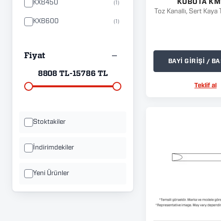
KUBOTA KM
KXB450
(1)
Toz Kanallı, Sert Kaya 
KXB600
(1)
KM150
(1)
Fiyat
KM155
(1)
BAYİ GİRİŞİ / 
8808 TL
-
15786 TL
Teklif al
Stoktakiler
İndirimdekiler
Yeni Ürünler