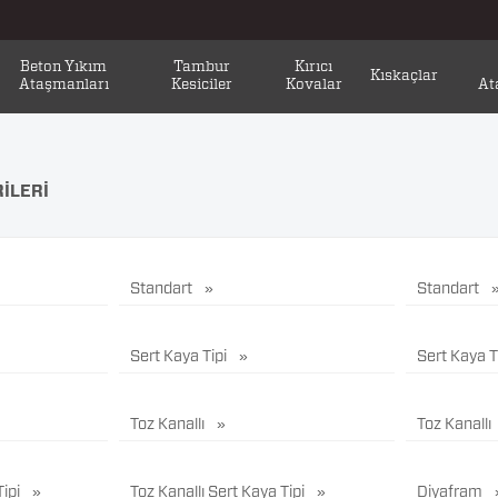
Beton Yıkım
Tambur
Kırıcı
Kıskaçlar
Ataşmanları
Kesiciler
Kovalar
At
ILERI
Standart
Standart
Sert Kaya Tipi
Sert Kaya T
Toz Kanallı
Toz Kanallı
Tipi
Toz Kanallı Sert Kaya Tipi
Diyafram