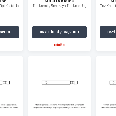
155
KUBOTA KM150
KU
Tipi Keski Uç
Toz Kanallı, Sert Kaya Tipi Keski Uç
Toz Kanall
BAŞVURU
BAYİ GİRİŞİ / BAŞVURU
BAYİ
Teklif al