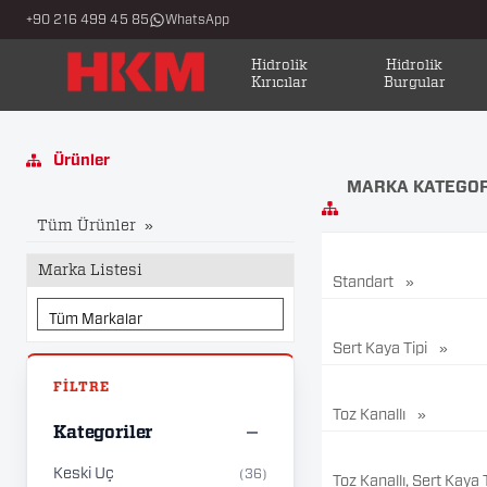
+90 216 499 45 85
WhatsApp
Hidrolik
Hidrolik
Kırıcılar
Burgular
Ürünler
MARKA KATEGOR
Tüm Ürünler
Marka Listesi
Standart
Sert Kaya Tipi
Toz Kanallı
Kategoriler
Keski Uç
(36)
Toz Kanallı, Sert Kaya 