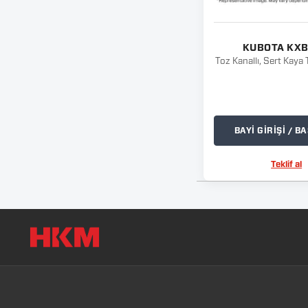
KUBOTA KX
Toz Kanallı, Sert Kaya 
BAYİ GİRİŞİ / 
Teklif al