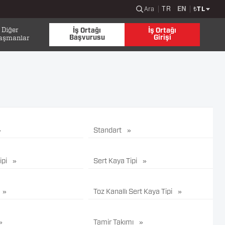
TR
EN
Ara
₺
TL
Diğer
İş Ortağı
İş Ortağı
Başvurusu
Girişi
aşmanlar
Standart
ipi
Sert Kaya Tipi
Toz Kanallı Sert Kaya Tipi
Tamir Takımı