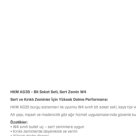
HKM AG35 – Bit Soket Seti, Sert Zemin W4
Sert ve Kırıklı Zeminler İçin Yüksek Delme Performansı
HKM AG35 burgu sistemleri ile uyumlu W4 sınıfı bit soket seti, kaya tipi ve
Alt yapı, inşaat ve madencilik gibi ağır hizmet uygulamalarında güvenle kull
Özellikler:
• W4 sınıfı bullet uç – sert zeminlere uygun
• Kırıklı zeminlerde dayanıklılık ve verim