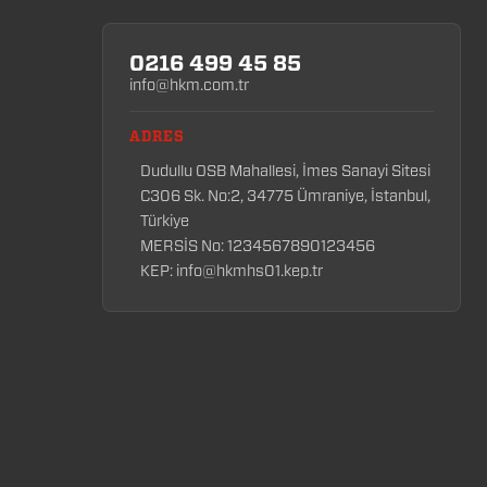
0216 499 45 85
info@hkm.com.tr
ADRES
Dudullu OSB Mahallesi, İmes Sanayi Sitesi
C306 Sk. No:2, 34775 Ümraniye, İstanbul,
Türkiye
MERSİS No: 1234567890123456
KEP: info@hkmhs01.kep.tr