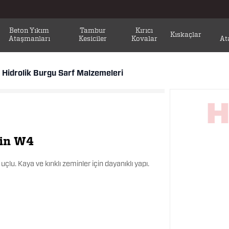
Beton Yıkım
Tambur
Kırıcı
Kıskaçlar
Ataşmanları
Kesiciler
Kovalar
At
Hidrolik Burgu Sarf Malzemeleri
min W4
çlu. Kaya ve kırıklı zeminler için dayanıklı yapı.