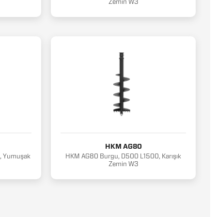
Zemin W3
HKM AG80
, Yumuşak
HKM AG80 Burgu, D500 L1500, Karışık
Zemin W3