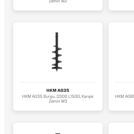
Zemin W2
HKM AG35
HKM AG35 Burgu, D300 L1500, Karışık
HKM AG80
Zemin W3