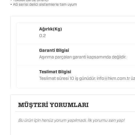
• Yüksek darbe direnci
• AG serisi delici sistemlerle tam uyum
Ağırlık(Kg)
0.2
Garanti Bilgisi
Aşınma parçaları garanti kapsamında değildir.
Teslimat Bilgisi
Teslimat süresi 10 iş günüdür. info@hkm.com.tr üzeri
MÜŞTERİ YORUMLARI
Bu ürün için henüz yorum yapılmadı. İlk yorumu sen yap!