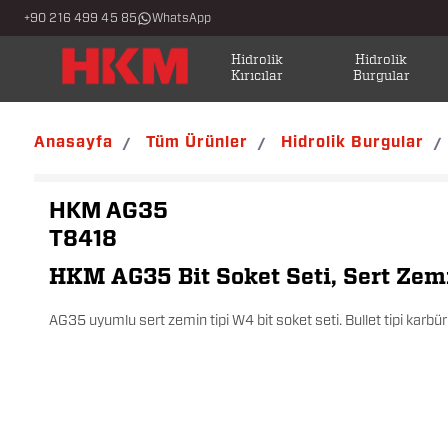
+90 216 499 45 85
WhatsApp
Hidrolik
Hidrolik
Kırıcılar
Burgular
Anasayfa
Tüm Ürünler
Hidrolik Burgular
/
/
/
HKM AG35
T8418
HKM AG35 Bit Soket Seti, Sert Ze
AG35 uyumlu sert zemin tipi W4 bit soket seti. Bullet tipi karbür u