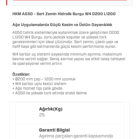
HKM AG50 – Sert Zemin Hidrolik Burgu W4 D200 L1200
Ağır Uygulamalarda Güçlü Kesim ve Üstün Dayanıklılık
AG50 tahrik sistemleriyle kullanılmak üzere geliştirilen D200
L1200 W4 Burgu, zorlu jeolojik koşullar ve yüksek tork
gereksinimleri için ideal çözümdür. Sert zemin, çakıllı yapı ve
hafif kaya gibi katmanlarda güçlü kesim performansı sunar.
W4 karbür uç sistemi sayesinde minimum aşınma, maksimum
kesme verimi sağlar. Geniş sarmal yapısı ise etkili talaş tahliyesi
ile operasyonel verimi artırır.
Özellikler:
• Ø200 mm çap – 1200 mm uzunluk
• W4 karbür uçlu kesici sistem
• Ağır hizmet tipi çelik gövde
• AG50 ile yüksek tork altında stabil delme
Ağırlık(Kg)
25
Garanti Bilgisi
Aşınma parçaları garanti kapsamında