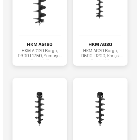
HKM AG120
HKM AG20
HKM AG120 Burgu,
HKM AG20 Burgu,
D300 L1750, Yumuşak
D500 L1200, Karışık
Zemin W2
Zemin W3