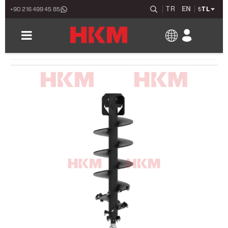
TR
EN
₺
TL
+90 216 499 45 85