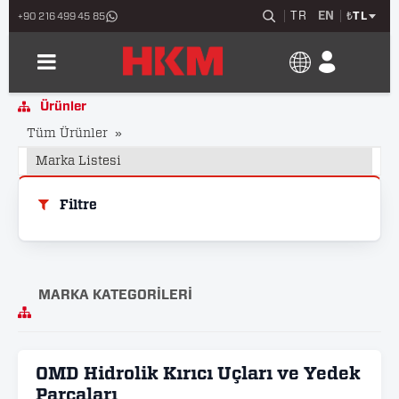
TR
EN
₺
TL
+90 216 499 45 85
Ürünler
Tüm Ürünler
Marka Listesi
Filtre
MARKA KATEGORILERI
OMD Hidrolik Kırıcı Uçları ve Yedek
Parçaları