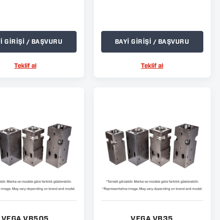
İ GİRİŞİ / BAŞVURU
BAYİ GİRİŞİ / BAŞVURU
Teklif al
Teklif al
VEGA VB505
VEGA VB35