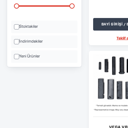
BAYİ GİRİŞİ 
Stoktakiler
Teklif a
İndirimdekiler
Yeni Ürünler
VEGA V