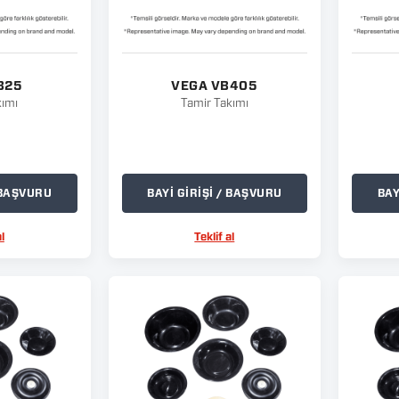
B25
VEGA VB405
kımı
Tamir Takımı
/ BAŞVURU
BAYİ GİRİŞİ / BAŞVURU
BAY
l
Teklif al