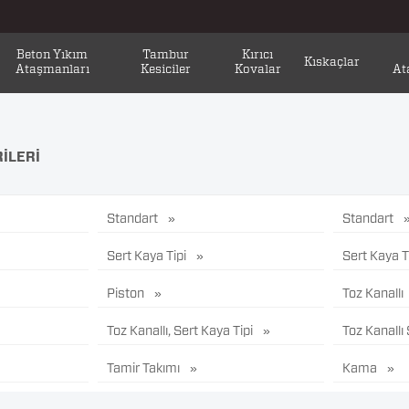
Beton Yıkım
Tambur
Kırıcı
Kıskaçlar
Ataşmanları
Kesiciler
Kovalar
At
ILERI
Standart
Standart
Sert Kaya Tipi
Sert Kaya T
Piston
Toz Kanallı
Toz Kanallı, Sert Kaya Tipi
Toz Kanallı
Tamir Takımı
Kama