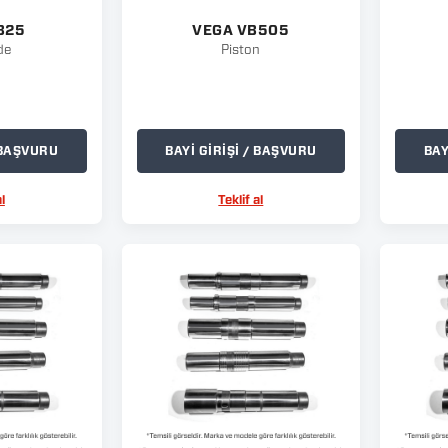
B25
VEGA VB505
de
Piston
/ BAŞVURU
BAYİ GİRİŞİ / BAŞVURU
BAY
l
Teklif al