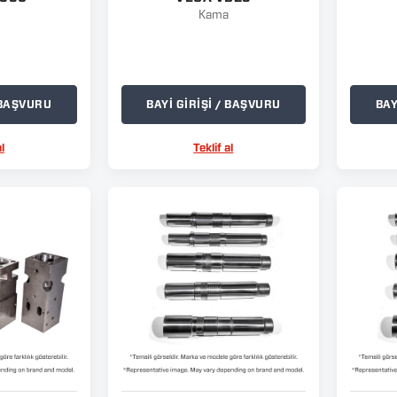
Kama
/ BAŞVURU
BAYİ GİRİŞİ / BAŞVURU
BAY
l
Teklif al