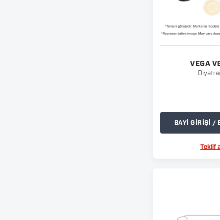
VEGA V
Diyafr
BAYİ GİRİŞİ 
Teklif a