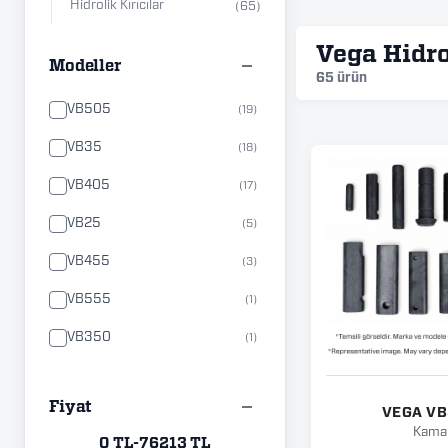
Hidrolik Kırıcılar
(65)
Vega Hidro
Modeller
65 ürün
VB505
(19)
VB35
(18)
VB405
(17)
VB25
(5)
VB455
(3)
VB555
(1)
VB350
(1)
VB451
(1)
Fiyat
VEGA V
Kama
0 TL
-
76213 TL