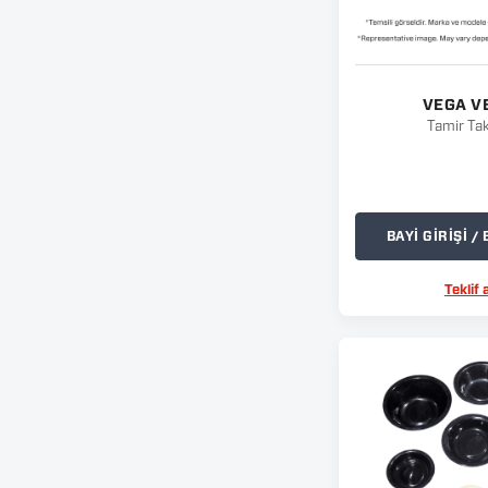
VEGA V
Tamir Ta
BAYİ GİRİŞİ 
Teklif a