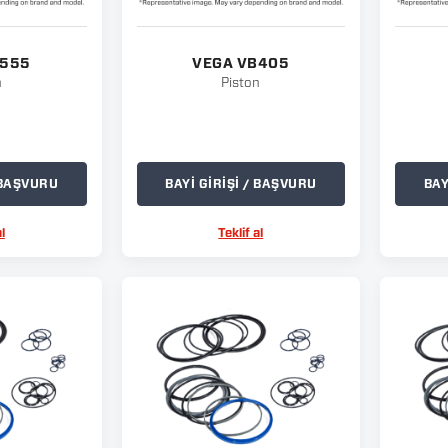
B555
VEGA VB405
n
Piston
/ BAŞVURU
BAYİ GİRİŞİ / BAŞVURU
BAY
l
Teklif al