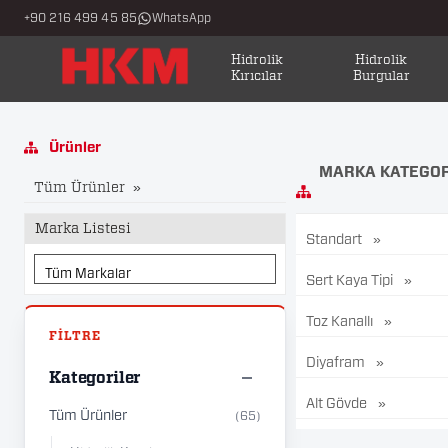
+90 216 499 45 85
WhatsApp
Hidrolik
Hidrolik
Kırıcılar
Burgular
Ürünler
MARKA KATEGOR
Tüm Ürünler
Marka Listesi
Standart
Sert Kaya Tipi
Toz Kanallı
Diyafram
Kategoriler
Alt Gövde
Tüm Ürünler
(65)