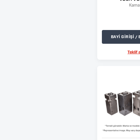
Kama
BAYİ GİRİŞİ 
Teklif a