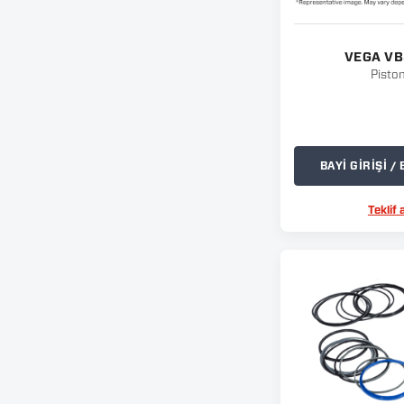
VEGA V
Pisto
BAYİ GİRİŞİ 
Teklif a