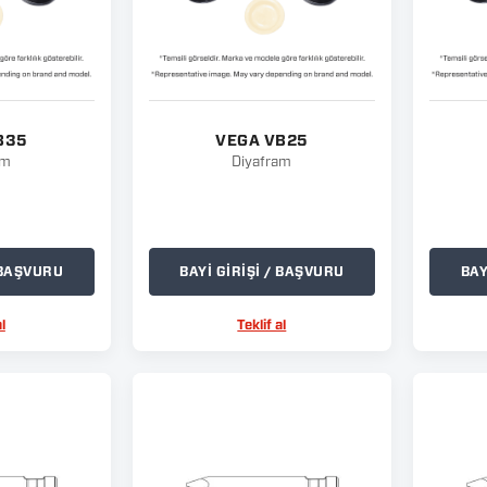
B35
VEGA VB25
am
Diyafram
/ BAŞVURU
BAYİ GİRİŞİ / BAŞVURU
BAY
l
Teklif al