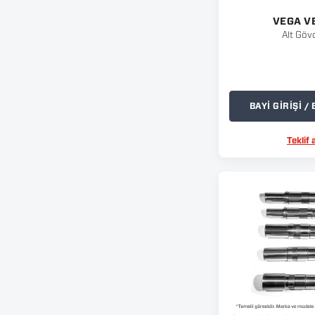
VEGA V
Alt Göv
BAYİ GİRİŞİ 
Teklif a