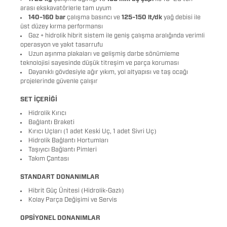
arası ekskavatörlerle tam uyum
140–160 bar
çalışma basıncı ve
125–150 lt/dk
yağ debisi ile
üst düzey kırma performansı
Gaz + hidrolik hibrit sistem ile geniş çalışma aralığında verimli
operasyon ve yakıt tasarrufu
Uzun aşınma plakaları ve gelişmiş darbe sönümleme
teknolojisi sayesinde düşük titreşim ve parça koruması
Dayanıklı gövdesiyle ağır yıkım, yol altyapısı ve taş ocağı
projelerinde güvenle çalışır
SET İÇERİĞİ
Hidrolik Kırıcı
Bağlantı Braketi
Kırıcı Uçları (1 adet Keski Uç, 1 adet Sivri Uç)
Hidrolik Bağlantı Hortumları
Taşıyıcı Bağlantı Pimleri
Takım Çantası
STANDART DONANIMLAR
Hibrit Güç Ünitesi (Hidrolik-Gazlı)
Kolay Parça Değişimi ve Servis
OPSİYONEL DONANIMLAR