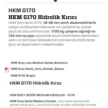
HKM G170
HKM G170 Hidrolik Kırıcı
HKM Grey Serisi G170,
18–26 ton sınıfı ekskavatörlerle
çalışan profesyonel kullanıcılar için geliştirilmiş yüksek
güçlü bir orta sınıf kırıcısıdır.
1720 kg çalışma ağırlığı ve
135 mm uç çapı
sayesinde büyük kesitli beton elemanların
yıkımı ve sert kaya tabakalarının kırılmasında stabil darbe
gücü ve düşük bakım maliyeti sağlar.
HKM Grey Line Medium Series Brochure
HKM Grey Serisi_Orta_Kiricilar_Brosur
HKM G170 Broşür
HKM G170 Hidrolik Kırıcı
HKM GREY SERİSİ MEDIUM KIRICILAR – G170
HKM Grey Serisi Medium Kırıcılar
, zorlu saha koşullarında
yüksek darbe gücü, uzun ömürlü yapı ve yakıt verimliliği sunmak