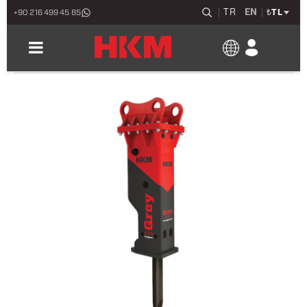
TR
EN
₺
TL
+90 216 499 45 85