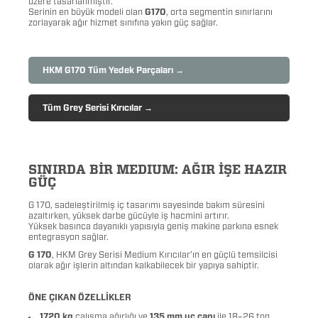
üzere tasarlanmıştır.
Serinin en büyük modeli olan
G170
, orta segmentin sınırlarını
zorlayarak ağır hizmet sınıfına yakın güç sağlar.
HKM G170 Tüm Yedek Parçaları →
Tüm Grey Serisi Kırıcılar →
SINIRDA BİR MEDIUM: AĞIR İŞE HAZIR
GÜÇ
G 170, sadeleştirilmiş iç tasarımı sayesinde bakım süresini
azaltırken, yüksek darbe gücüyle iş hacmini artırır.
Yüksek basınca dayanıklı yapısıyla geniş makine parkına esnek
entegrasyon sağlar.
G 170
, HKM Grey Serisi Medium Kırıcılar’ın en güçlü temsilcisi
olarak ağır işlerin altından kalkabilecek bir yapıya sahiptir.
ÖNE ÇIKAN ÖZELLİKLER
1720 kg
çalışma ağırlığı ve
135 mm uç çapı
ile 18–26 ton