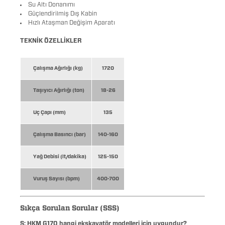
Su Altı Donanımı
Güçlendirilmiş Dış Kabin
Hızlı Ataşman Değişim Aparatı
TEKNİK ÖZELLİKLER
Çalışma Ağırlığı (kg)
1720
Taşıyıcı Ağırlığı (ton)
18-26
Uç Çapı (mm)
135
Çalışma Basıncı (bar)
140-160
Yağ Debisi (lt/dakika)
125-150
Vuruş Sayısı (bpm)
400-700
Sıkça Sorulan Sorular (SSS)
S: HKM G170 hangi ekskavatör modelleri için uygundur?