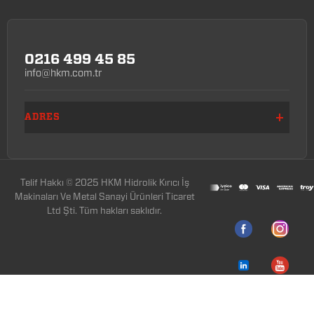
0216 499 45 85
info@hkm.com.tr
ADRES
Telif Hakkı © 2025 HKM Hidrolik Kırıcı İş
Makinaları Ve Metal Sanayi Ürünleri Ticaret
Ltd Şti. Tüm hakları saklıdır.
T
-Soft
E-Ticaret
Sistemleriyle Hazırlanmıştır.