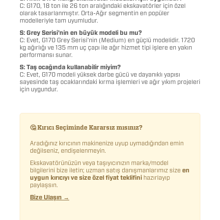
C: G170, 18 ton ile 26 ton aralığındaki ekskavatörler için özel
olarak tasarlanmıştır. Orta-Ağır segmentin en popüler
modelleriyle tam uyumludur.
S: Grey Serisi'nin en büyük modeli bu mu?
C: Evet, G170 Grey Serisi'nin (Medium) en güçlü modelidir. 1720
kg ağırlığı ve 135 mm uç çapı ile ağır hizmet tipi işlere en yakın
performansı sunar.
S: Taş ocağında kullanabilir miyim?
C: Evet, G170 modeli yüksek darbe gücü ve dayanıklı yapısı
sayesinde taş ocaklarındaki kırma işlemleri ve ağır yıkım projeleri
için uygundur.
🤔 Kırıcı Seçiminde Kararsız mısınız?
Aradığınız kırıcının makinenize uyup uymadığından emin
değilseniz, endişelenmeyin.
Ekskavatörünüzün veya taşıyıcınızın marka/model
bilgilerini bize iletin; uzman satış danışmanlarımız size
en
uygun kırıcıyı ve size özel fiyat teklifini
hazırlayıp
paylaşsın.
Bize Ulaşın →