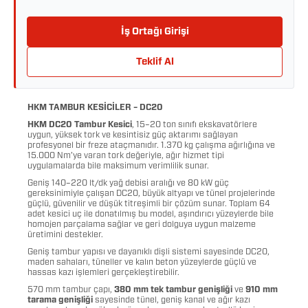
İş Ortağı Girişi
Teklif Al
HKM TAMBUR KESİCİLER – DC20
HKM DC20 Tambur Kesici
, 15–20 ton sınıfı ekskavatörlere
uygun, yüksek tork ve kesintisiz güç aktarımı sağlayan
profesyonel bir freze ataçmanıdır. 1.370 kg çalışma ağırlığına ve
15.000 Nm’ye varan tork değeriyle, ağır hizmet tipi
uygulamalarda bile maksimum verimlilik sunar.
Geniş 140–220 lt/dk yağ debisi aralığı ve 80 kW güç
gereksinimiyle çalışan DC20, büyük altyapı ve tünel projelerinde
güçlü, güvenilir ve düşük titreşimli bir çözüm sunar. Toplam 64
adet kesici uç ile donatılmış bu model, aşındırıcı yüzeylerde bile
homojen parçalama sağlar ve geri dolguya uygun malzeme
üretimini destekler.
Geniş tambur yapısı ve dayanıklı dişli sistemi sayesinde DC20,
maden sahaları, tüneller ve kalın beton yüzeylerde güçlü ve
hassas kazı işlemleri gerçekleştirebilir.
570 mm tambur çapı,
380 mm tek tambur genişliği
ve
910 mm
tarama genişliği
sayesinde tünel, geniş kanal ve ağır kazı