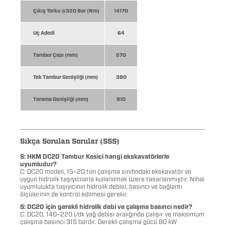
Çıkış Torku @320 Bar (Nm)
14170
Uç Adedi
64
Tambur Çapı (mm)
570
Tek Tambur Genişliği (mm)
380
Tarama Genişliği (mm)
910
Sıkça Sorulan Sorular (SSS)
S: HKM DC20 Tambur Kesici hangi ekskavatörlerle
uyumludur?
C: DC20 modeli, 15–20 ton çalışma sınıfındaki ekskavatör ve
uygun hidrolik taşıyıcılarla kullanılmak üzere tasarlanmıştır. Nihai
uyumlulukta taşıyıcının hidrolik debisi, basıncı ve bağlantı
ölçülerinin de kontrol edilmesi gerekir.
S: DC20 için gerekli hidrolik debi ve çalışma basıncı nedir?
C: DC20, 140–220 l/dk yağ debisi aralığında çalışır ve maksimum
çalışma basıncı 315 bardır. Gerekli çalışma gücü 80 kW