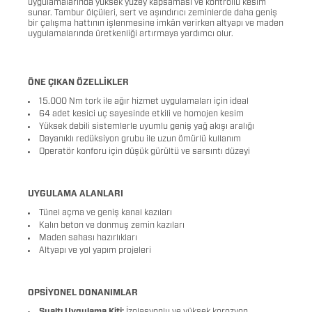
uygulamalarında yüksek yüzey kapsaması ve kontrollü kesim
sunar. Tambur ölçüleri, sert ve aşındırıcı zeminlerde daha geniş
bir çalışma hattının işlenmesine imkân verirken altyapı ve maden
uygulamalarında üretkenliği artırmaya yardımcı olur.
ÖNE ÇIKAN ÖZELLİKLER
15.000 Nm tork ile ağır hizmet uygulamaları için ideal
64 adet kesici uç sayesinde etkili ve homojen kesim
Yüksek debili sistemlerle uyumlu geniş yağ akışı aralığı
Dayanıklı redüksiyon grubu ile uzun ömürlü kullanım
Operatör konforu için düşük gürültü ve sarsıntı düzeyi
UYGULAMA ALANLARI
Tünel açma ve geniş kanal kazıları
Kalın beton ve donmuş zemin kazıları
Maden sahası hazırlıkları
Altyapı ve yol yapım projeleri
OPSİYONEL DONANIMLAR
Sualtı Uygulama Kiti:
İzolasyonlu ve yüksek korozyon