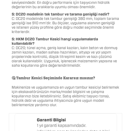
seviyesindedir. En doğru performans için taşıyıcının hidrolik
değerlerinin bu aralıklarla uyumlu olması önemlidir.
S: DC20 modelinin tek tambur ve tarama genişliği nedir?
C: DC20 modelinde tek tambur genişliği 380 mm, toplam tarama
genişliği ise 910 mm’dir. Bu ölçüler, uygulama alanının genişliği
ve istenen yüzey profiline göre doğru model seçiminde önemli
kriterlerdir.
S: HKM DC20 Tambur Kesici hangi uygulamalarda
kullanılabilir?
C: DC20; tünel açma, geniş kanal kazıları, kalın beton ve donmuş
zemin kazıları, maden sahası hazırlıkları, altyapı ve yol yapım
projelerinde kontrollü, düşük titreşimli kesim ve kazı çözümü
olarak kullanılabilir. Uygunluk, işlenecek malzemenin yapısına ve
saha koşullarına göre değerlendirilmelidir.
🤔 Tambur Kesici Seçiminde Kararsız mısınız?
Makinenize ve uygulamanıza en uygun tambur kesiciyi belirlemek
için ekskavatörünüzün marka/model bilgisini ve çalışma
koşullarınızı bize iletebilirsiniz. Satış ekibimiz taşıyıcı tonajı,
hidrolik debi ve uygulama ihtiyacınıza göre uygun modeli
belirlemenize yardımcı olur.
Garanti Bilgisi
1 yıl garanti kapsamındadır.