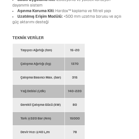
dayanımlı sistem
Aşınma Koruma Kiti:
Hardox™ kaplama ve filtreli yapı
Uzatılmış Erişim Modülü:
+500 mm uzatma borusu ve açılı
güç aktarımı desteği
TEKNİK VERİLER
Taşıyıcı Ağırlığı (ton)
15–20
Çalışma Ağırlığı (kg)
1370
Çalışma Basıncı Max. (bar)
315
Yağ Debisi (l/dk)
140–220
Gerekli Çalışma Gücü (kW)
80
Tork @320 Bar (Nm)
15000
Devir Hızı @40 L/m
78