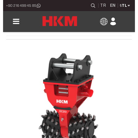
TR
EN
₺
TL
+90 216 499 45 85