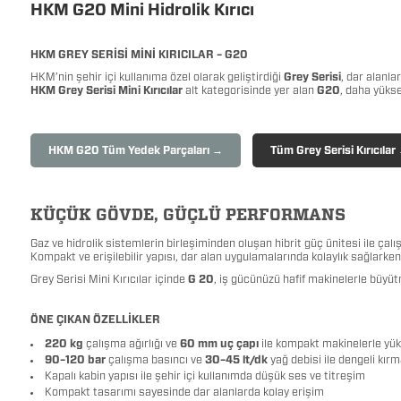
HKM G20 Mini Hidrolik Kırıcı
HKM GREY SERİSİ MİNİ KIRICILAR – G20
HKM’nin şehir içi kullanıma özel olarak geliştirdiği
Grey Serisi
, dar alanl
HKM Grey Serisi Mini Kırıcılar
alt kategorisinde yer alan
G20
, daha yükse
HKM G20 Tüm Yedek Parçaları →
Tüm Grey Serisi Kırıcılar
KÜÇÜK GÖVDE, GÜÇLÜ PERFORMANS
Gaz ve hidrolik sistemlerin birleşiminden oluşan hibrit güç ünitesi ile çal
Kompakt ve erişilebilir yapısı, dar alan uygulamalarında kolaylık sağlarken
Grey Serisi Mini Kırıcılar içinde
G 20
, iş gücünüzü hafif makinelerle büyütm
ÖNE ÇIKAN ÖZELLİKLER
220 kg
çalışma ağırlığı ve
60 mm uç çapı
ile kompakt makinelerle yü
90–120 bar
çalışma basıncı ve
30–45 lt/dk
yağ debisi ile dengeli kır
Kapalı kabin yapısı ile şehir içi kullanımda düşük ses ve titreşim
Kompakt tasarımı sayesinde dar alanlarda kolay erişim