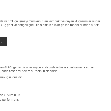
arda verimli çalışmayı mümkün kılan kompakt ve dayanıklı çözümler sunar.
k uç çapı ve dengeli gücü ile sınıfının dikkat çeken modellerinden biridir.
 →
ışan
G 20
, geniş bir operasyon aralığında istikrarlı performans sunar.
, sade tasarımı bakım sürecini hızlandırır.
ek için idealdir.
ksek uyumluluk
ma performansı