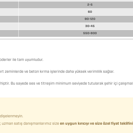
2-5
60
90-120
30-45
550-800
loderler ile tam uyumludur.
t zeminlerde ve beton kırma işlerinde daha yüksek verimlilik sağlar.
hiptir. Bu sayede ses ve titreşim minimum seviyede tutularak şehir içi çalışmala
ndişelenmeyin.
in; uzman satış danışmanlarımız size
en uygun kırıcıyı ve size özel fiyat teklifini