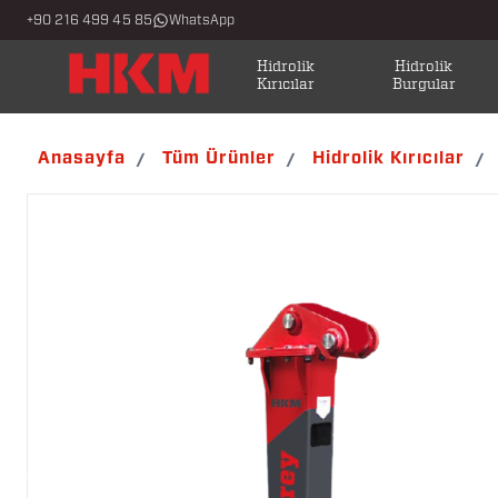
+90 216 499 45 85
WhatsApp
Hidrolik
Hidrolik
Kırıcılar
Burgular
Anasayfa
Tüm Ürünler
Hidrolik Kırıcılar
/
/
/