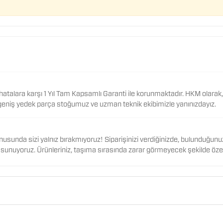
klı hatalara karşı 1 Yıl Tam Kapsamlı Garanti ile korunmaktadır. HKM olara
geniş yedek parça stoğumuz ve uzman teknik ekibimizle yanınızdayız.
konusunda sizi yalnız bırakmıyoruz! Siparişinizi verdiğinizde, bulunduğunuz
za sunuyoruz. Ürünleriniz, taşıma sırasında zarar görmeyecek şekilde öze