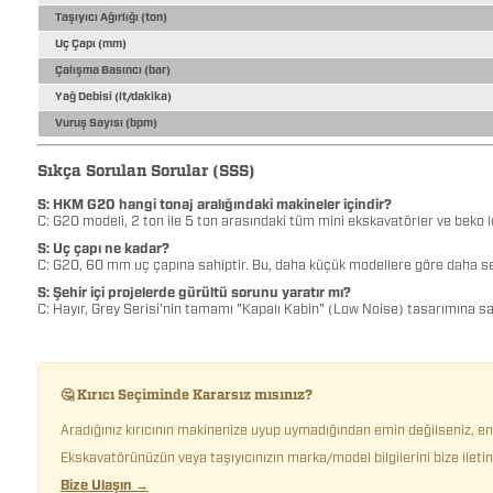
Taşıyıcı Ağırlığı (ton)
Uç Çapı (mm)
Çalışma Basıncı (bar)
Yağ Debisi (lt/dakika)
Vuruş Sayısı (bpm)
Sıkça Sorulan Sorular (SSS)
S: HKM G20 hangi tonaj aralığındaki makineler içindir?
C: G20 modeli, 2 ton ile 5 ton arasındaki tüm mini ekskavatörler ve beko 
S: Uç çapı ne kadar?
C: G20, 60 mm uç çapına sahiptir. Bu, daha küçük modellere göre daha ser
S: Şehir içi projelerde gürültü sorunu yaratır mı?
C: Hayır, Grey Serisi'nin tamamı "Kapalı Kabin" (Low Noise) tasarımına sa
🤔 Kırıcı Seçiminde Kararsız mısınız?
Aradığınız kırıcının makinenize uyup uymadığından emin değilseniz, e
Ekskavatörünüzün veya taşıyıcınızın marka/model bilgilerini bize ilet
Bize Ulaşın →