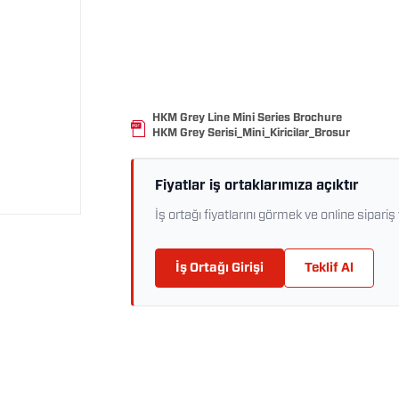
HKM Grey Line Mini Series Brochure
HKM Grey Serisi_Mini_Kiricilar_Brosur
Fiyatlar iş ortaklarımıza açıktır
İş ortağı fiyatlarını görmek ve online sipariş 
İş Ortağı Girişi
Teklif Al