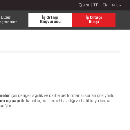
TR
EN
Ara
₺
TL
Diğer
İş Ortağı
İş Ortağı
Başvurusu
Girişi
aşmanlar
neler
için dengeli ağırlık ve darbe performansı sunan çok yönlü
mm uç çapı
ile kanal açma, temel hazırlığı ve hafif kaya kırma
sağlar.