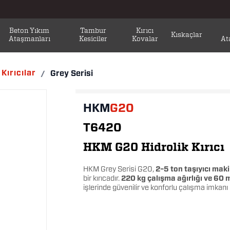
Beton Yıkım
Tambur
Kırıcı
Kıskaçlar
Ataşmanları
Kesiciler
Kovalar
At
Kırıcılar
Grey Serisi
/
HKM
G20
T6420
HKM G20 Hidrolik Kırıcı
HKM Grey Serisi G20,
2–5 ton taşıyıcı maki
bir kırıcadır.
220 kg çalışma ağırlığı ve 60 
işlerinde güvenilir ve konforlu çalışma imkanı 