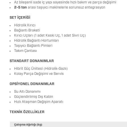
Az bileşenli sade iç yapı sayesinde hızlı bakım ve parça değişimi
2–5 ton
arası taşıyıcı makinelerle sorunsuz entegrasyon
SET İÇERİĞİ
Hidrolik Kırıcı
Bağlantı Braketi
Kırıcı Uçları (1 adet Keski Uç, 1 adet Sivri Uç)
Hidrolik Bağlantı Hortumları
Taşıyıcı Bağlantı Pimleri
Takım Çantası
STANDART DONANIMLAR
Hibrit Güç Ünitesi (Hidrolik-Gazlı)
Kolay Parça Değişimi ve Servis
OPSİYONEL DONANIMLAR
Su Altı Donanımı
Güçlendirilmiş Dış Kabin
Hızlı Ataşman Değişim Aparatı
TEKNİK ÖZELLİKLER
Çalışma Ağırlığı (kg)